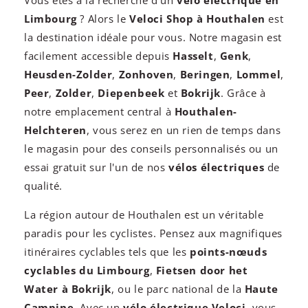
Vous êtes à la recherche d'un
vélo électrique en
Limbourg
? Alors le
Veloci Shop à Houthalen
est
la destination idéale pour vous. Notre magasin est
facilement accessible depuis
Hasselt
,
Genk
,
Heusden-Zolder
,
Zonhoven
,
Beringen
,
Lommel
,
Peer
,
Zolder
,
Diepenbeek
et
Bokrijk
. Grâce à
notre emplacement central à
Houthalen-
Helchteren
, vous serez en un rien de temps dans
le magasin pour des conseils personnalisés ou un
essai gratuit sur l'un de nos
vélos électriques
de
qualité.
La région autour de Houthalen est un véritable
paradis pour les cyclistes. Pensez aux magnifiques
itinéraires cyclables tels que les
points-nœuds
cyclables du Limbourg
,
Fietsen door het
Water à Bokrijk
, ou le parc national de la
Haute
Campine
. Avec un
vélo électrique Veloci
, vous