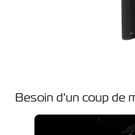
Ouvrir
le
média
1
dans
une
fenêtre
modale
Besoin d'un coup de m