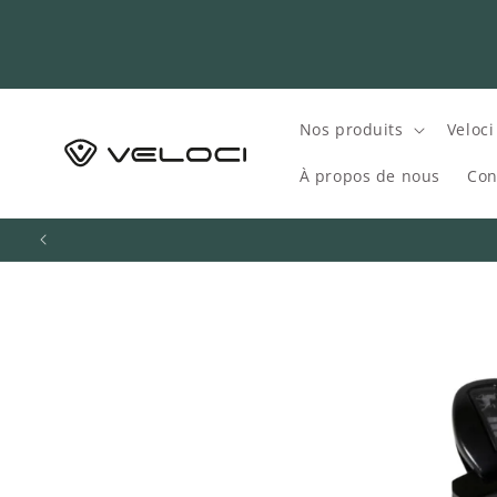
et
passer
au
contenu
Nos produits
Veloci
À propos de nous
Con
Passer aux
informations
produits