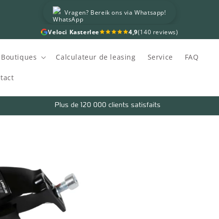
Vragen? Bereik ons via Whatsapp!
Veloci Kasterlee
4,9
(140 reviews)
 Boutiques
Calculateur de leasing
Service
FAQ
tact
Plus de 120 000 clients satisfaits