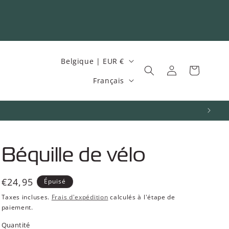
P
Belgique | EUR €
Connexion
Panier
a
L
Français
y
a
s
n
/
g
r
u
Béquille de vélo
é
e
g
Prix
€24,95
Épuisé
i
habituel
Taxes incluses.
Frais d'expédition
calculés à l'étape de
o
paiement.
n
Quantité