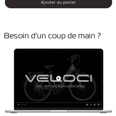
de
de
Ajouter au panier
Chargeur
Chargeur
hybride
hybride
Besoin d'un coup de main ?