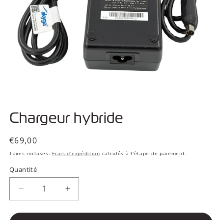
Ouvrir
le
Chargeur hybride
média
1
dans
une
Prix
€69,00
fenêtre
habituel
modale
Taxes incluses.
Frais d'expédition
calculés à l'étape de paiement.
Quantité
Réduire
Augmenter
la
la
quantité
quantité