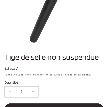
Ouvrir
le
Tige de selle non suspendue
média
1
dans
une
Prix
€36,37
fenêtre
habituel
modale
Taxes incluses.
Frais d'expédition
calculés à l'étape de paiement.
Quantité
Réduire
Augmenter
la
la
quantité
quantité