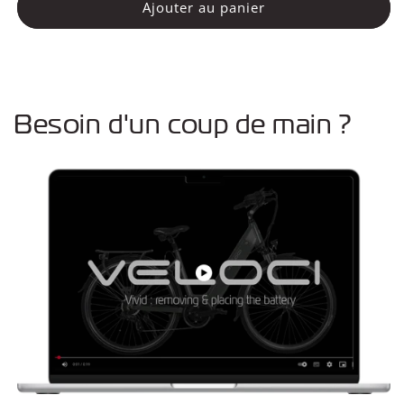
de
de
Ajouter au panier
Tige
Tige
de
de
selle
selle
non
non
suspendue
suspendue
Besoin d'un coup de main ?