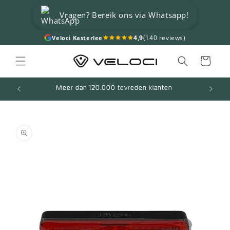
Meteen
naar de
Vragen? Bereik ons via Whatsapp!
content
4,9
(140 reviews)
Veloci Kasterlee
Winkelwagen
Meer dan 120.000 tevreden klanten
a direct naar
roductinformatie