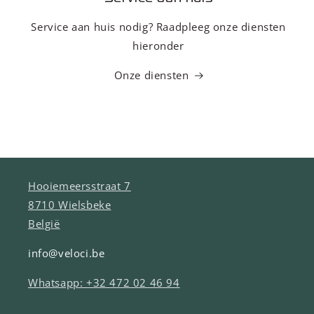
Service aan huis nodig? Raadpleeg onze diensten
hieronder
Onze diensten
Hooiemeersstraat 7
8710 Wielsbeke
België
info@veloci.be
Whatsapp: +32 472 02 46 94