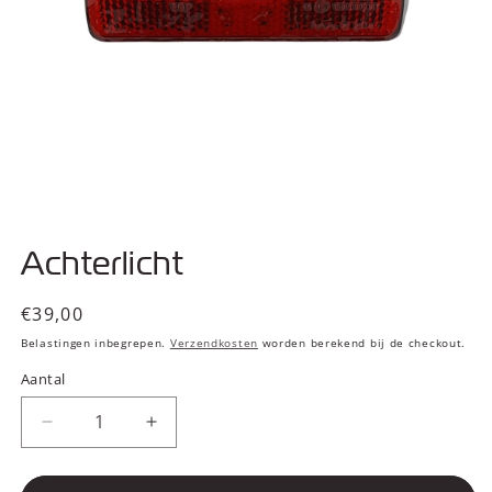
Media
1
Achterlicht
openen
in
modaal
Normale
€39,00
prijs
Belastingen inbegrepen.
Verzendkosten
worden berekend bij de checkout.
Aantal
Aantal
Aantal
verlagen
verhogen
voor
voor