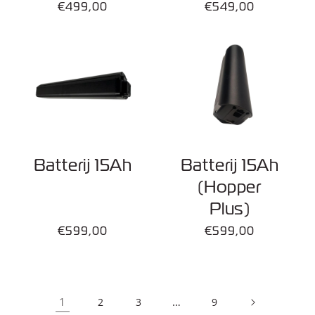
Normale
€499,00
Normale
€549,00
prijs
prijs
Batterij 15Ah
Batterij 15Ah
(Hopper
Plus)
Normale
€599,00
Normale
€599,00
prijs
prijs
1
…
2
3
9