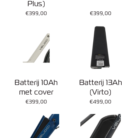
Plus)
Normale
€399,00
Normale
€399,00
prijs
prijs
Batterij 10Ah
Batterij 13Ah
met cover
(Virto)
Normale
€399,00
Normale
€499,00
prijs
prijs