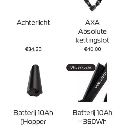
Achterlicht
AXA
Absolute
kettingslot
Normale
€34,23
Normale
€40,00
prijs
prijs
Uitverkocht
Batterij 10Ah
Batterij 10Ah
(Hopper
- 360Wh