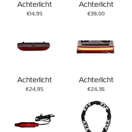
Achterlicht
Achterlicht
Normale
€14,95
Normale
€39,00
prijs
prijs
Achterlicht
Achterlicht
Normale
€24,95
Normale
€24,36
prijs
prijs