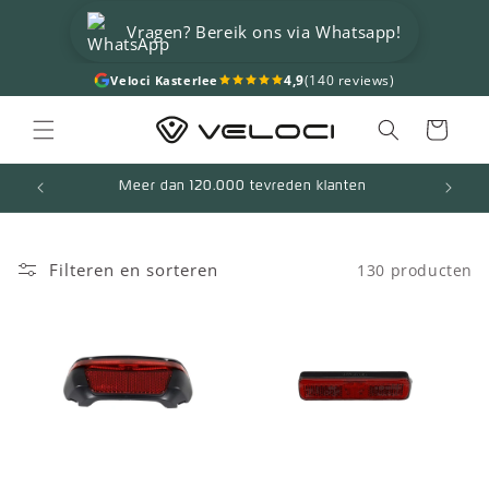
Meteen
naar de
Vragen? Bereik ons via Whatsapp!
content
4,9
(140 reviews)
Veloci Kasterlee
Winkelwagen
Meer dan 120.000 tevreden klanten
Filteren en sorteren
130 producten