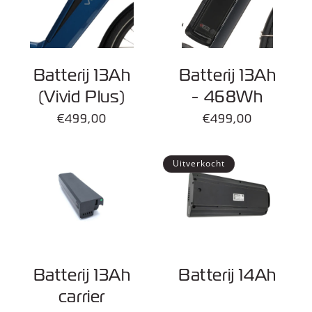
Batterij 13Ah
Batterij 13Ah
(Vivid Plus)
- 468Wh
Normale
€499,00
Normale
€499,00
prijs
prijs
Uitverkocht
Batterij 13Ah
Batterij 14Ah
carrier