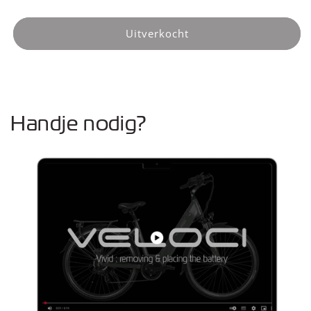
verlagen
verhogen
voor
voor
Batterij
Batterij
Uitverkocht
met
met
cover
cover
16Ah
16Ah
(Vivid
(Vivid
2022)
2022)
Handje nodig?