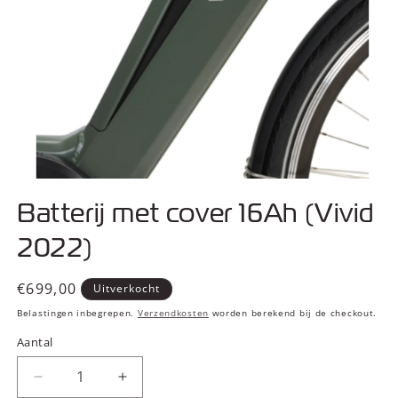
Media
1
Batterij met cover 16Ah (Vivid
openen
in
modaal
2022)
Normale
€699,00
Uitverkocht
prijs
Belastingen inbegrepen.
Verzendkosten
worden berekend bij de checkout.
Aantal
Aantal
Aantal