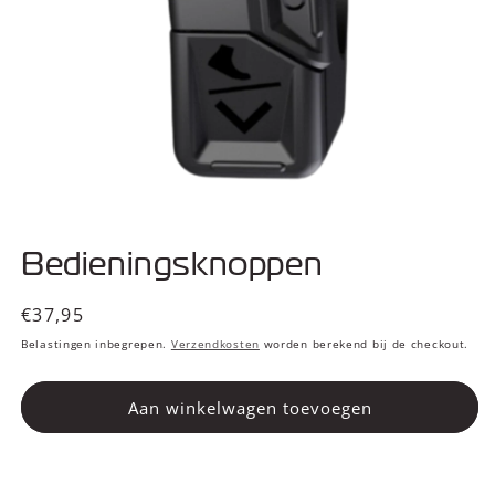
Media
1
Bedieningsknoppen
openen
in
modaal
Normale
€37,95
prijs
Belastingen inbegrepen.
Verzendkosten
worden berekend bij de checkout.
Aan winkelwagen toevoegen