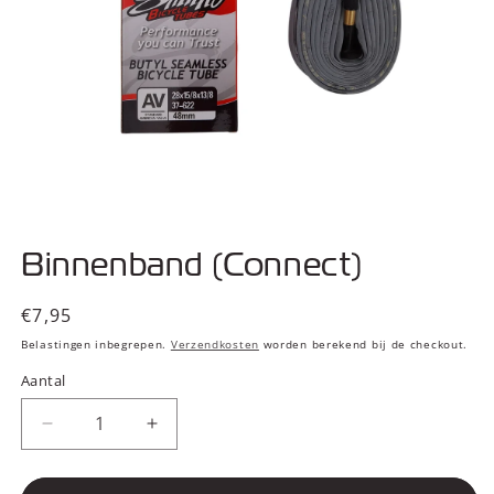
Media
1
Binnenband (Connect)
openen
in
modaal
Normale
€7,95
prijs
Belastingen inbegrepen.
Verzendkosten
worden berekend bij de checkout.
Aantal
Aantal
Aantal
verlagen
verhogen
voor
voor