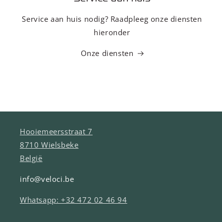
Service aan huis nodig? Raadpleeg onze diensten
hieronder
Onze diensten
Hooiemeersstraat 7
8710 Wielsbeke
België
info@veloci.be
Whatsapp: +32 472 02 46 94