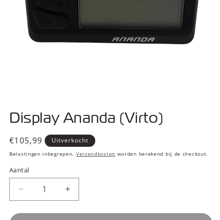
Media
1
Display Ananda (Virto)
openen
in
modaal
Normale
€105,99
Uitverkocht
prijs
Belastingen inbegrepen.
Verzendkosten
worden berekend bij de checkout.
Aantal
Aantal
Aantal
verlagen
verhogen
voor
voor