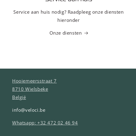
Service aan huis nodig? Raadpleeg onze diensten
hieronder
Onze diensten
Hooiemeersstraat 7
8710 Wielsbeke
België
info@veloci.be
Whatsapp: +32 472 02 46 94