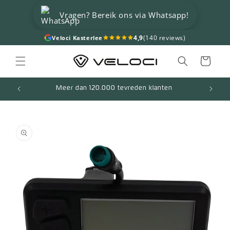
Meteen
naar de
Vragen? Bereik ons via Whatsapp!
content
4,9
(140 reviews)
Veloci Kasterlee
Winkelwagen
Meer dan 120.000 tevreden klanten
a direct naar
roductinformatie