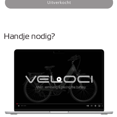
Display
Display
Uitverkocht
Ananda
Ananda
(Virto)
(Virto)
Handje nodig?