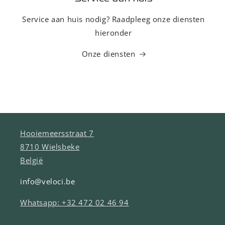
Service aan huis nodig? Raadpleeg onze diensten
hieronder
Onze diensten
Hooiemeersstraat 7
8710 Wielsbeke
België
info@veloci.be
Whatsapp: +32 472 02 46 94