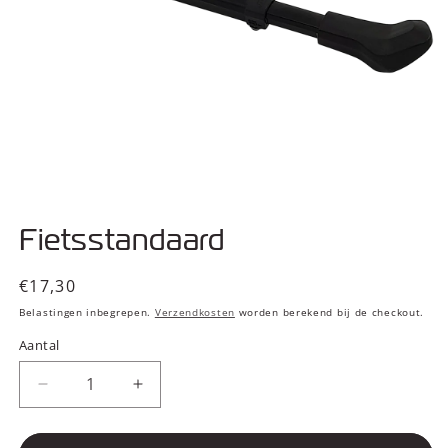
Media
1
Fietsstandaard
openen
in
modaal
Normale
€17,30
prijs
Belastingen inbegrepen.
Verzendkosten
worden berekend bij de checkout.
Aantal
Aantal
Aantal
verlagen
verhogen
voor
voor