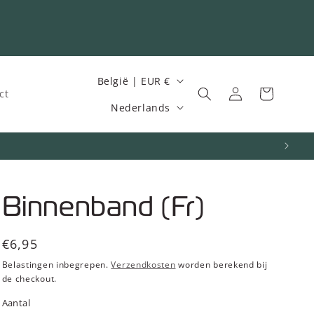
L
België | EUR €
Inloggen
Winkelwagen
ct
a
T
Nederlands
n
a
d
a
/
l
r
Binnenband (Fr)
e
g
Normale
€6,95
i
prijs
Belastingen inbegrepen.
Verzendkosten
worden berekend bij
o
de checkout.
Aantal