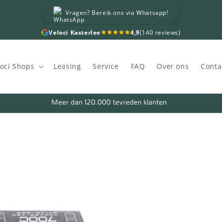
Vragen? Bereik ons via Whatsapp!
Veloci Kasterlee
4,9
(140 reviews)
loci Shops
Leasing
Service
FAQ
Over ons
Conta
Meer dan 120.000 tevreden klanten