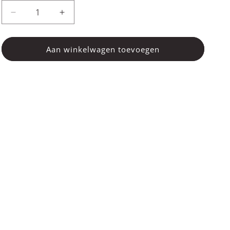
Aantal
Aantal
verlagen
verhogen
voor
voor
Binnenband
Binnenband
Aan winkelwagen toevoegen
(Fr)
(Fr)