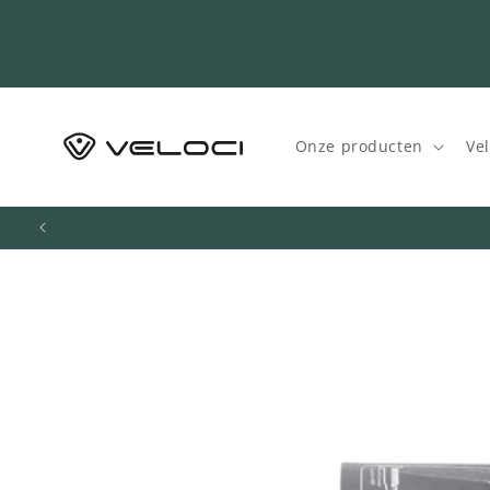
Meteen
naar de
content
Onze producten
Ve
Ga direct naar
productinformatie