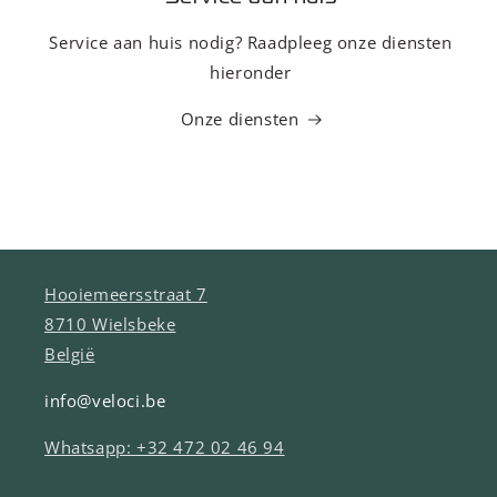
Service aan huis nodig? Raadpleeg onze diensten
hieronder
Onze diensten
Hooiemeersstraat 7
8710 Wielsbeke
België
info@veloci.be
Whatsapp: +32 472 02 46 94