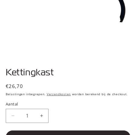
Media
1
Kettingkast
openen
in
modaal
Normale
€26,70
prijs
Belastingen inbegrepen.
Verzendkosten
worden berekend bij de checkout.
Aantal
Aantal
Aantal
verlagen
verhogen
voor
voor