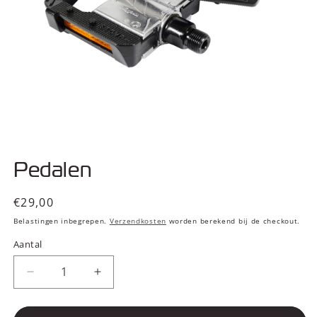
Media
1
Pedalen
openen
in
modaal
Normale
€29,00
prijs
Belastingen inbegrepen.
Verzendkosten
worden berekend bij de checkout.
Aantal
Aantal
Aantal
verlagen
verhogen
voor
voor