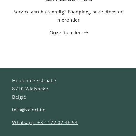
Service aan huis nodig? Raadpleeg onze diensten
hieronder
Onze diensten
Hooiemeersstraat 7
8710 Wielsbeke
België
info@veloci.be
Whatsapp: +32 472 02 46 94