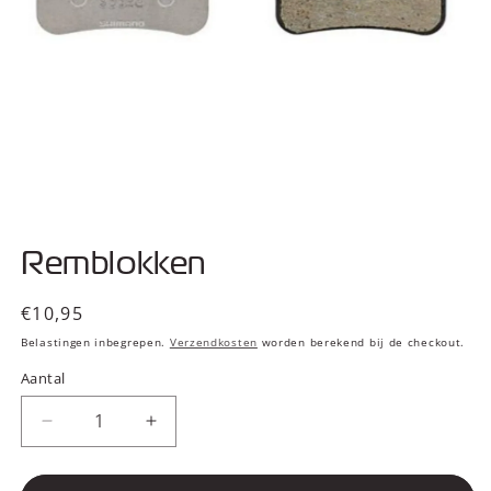
Media
1
Remblokken
openen
in
modaal
Normale
€10,95
prijs
Belastingen inbegrepen.
Verzendkosten
worden berekend bij de checkout.
Aantal
Aantal
Aantal
verlagen
verhogen
voor
voor