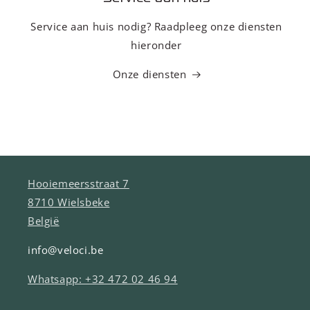
Service aan huis nodig? Raadpleeg onze diensten
hieronder
Onze diensten
Hooiemeersstraat 7
8710 Wielsbeke
België
info@veloci.be
Whatsapp: +32 472 02 46 94