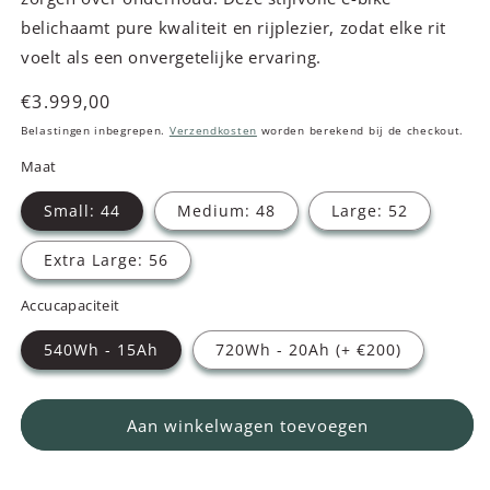
belichaamt pure kwaliteit en rijplezier, zodat elke rit
voelt als een onvergetelijke ervaring.
Normale
€3.999,00
prijs
Belastingen inbegrepen.
Verzendkosten
worden berekend bij de checkout.
Maat
Small: 44
Medium: 48
Large: 52
Extra Large: 56
Accucapaciteit
540Wh - 15Ah
720Wh - 20Ah (+ €200)
Aan winkelwagen toevoegen