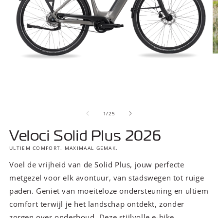
Media
M
1
2
van
openen
o
1
/
25
in
in
modaal
m
Veloci Solid Plus 2026
ULTIEM COMFORT. MAXIMAAL GEMAK.
Voel de vrijheid van de Solid Plus, jouw perfecte
metgezel voor elk avontuur, van stadswegen tot ruige
paden. Geniet van moeiteloze ondersteuning en ultiem
comfort terwijl je het landschap ontdekt, zonder
zorgen over onderhoud. Deze stijlvolle e-bike