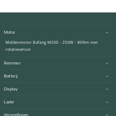
I
n
Motor
k
l
Middenmotor Bafang M300 - 250W - 80Nm met
a
rotatiesensor
p
b
Remmen
a
r
Batterij
e
c
Display
o
Lader
n
t
Versnellingen