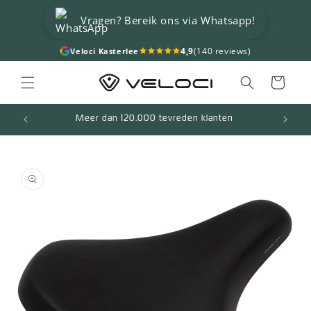
Meteen
naar de
Vragen? Bereik ons via Whatsapp!
content
4,9
(140 reviews)
Veloci Kasterlee
Winkelwagen
Meer dan 120.000 tevreden klanten
a direct naar
roductinformatie