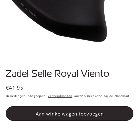
Media
1
Zadel Selle Royal Viento
openen
in
modaal
Normale
€41,95
prijs
Belastingen inbegrepen.
Verzendkosten
worden berekend bij de checkout.
Aan winkelwagen toevoegen